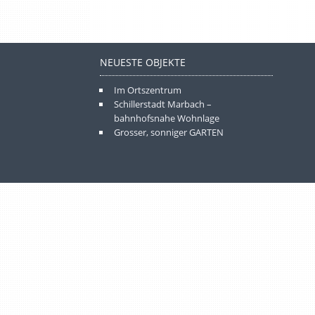
NEUESTE OBJEKTE
Im Ortszentrum
Schillerstadt Marbach –
bahnhofsnahe Wohnlage
Grosser, sonniger GARTEN