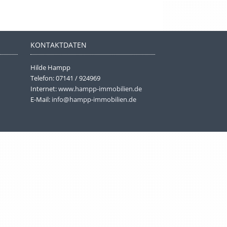
KONTAKTDATEN
Hilde Hampp
Telefon: 07141 / 924969
Internet:
www.hampp-immobilien.de
E-Mail:
info@hampp-immobilien.de