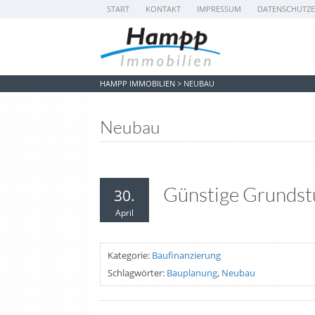
START
KONTAKT
IMPRESSUM
DATENSCHUTZ
HAMPP IMMOBILIEN
>
NEUBAU
Neubau
Günstige Grundst
30.
April
Kategorie:
Baufinanzierung
Schlagwörter:
Bauplanung
,
Neubau