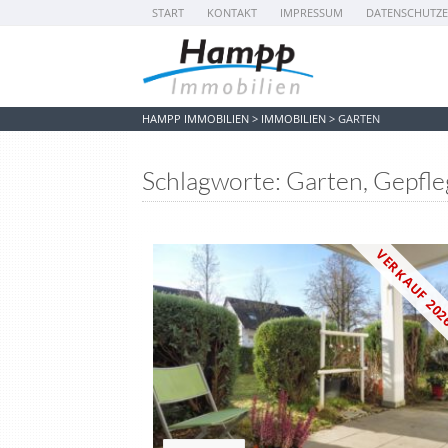
START
KONTAKT
IMPRESSUM
DATENSCHUTZ
HAMPP IMMOBILIEN
>
IMMOBILIEN
>
GARTEN
Schlagworte: Garten, Gepfle
VERKAUF 20